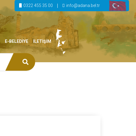
0322 455 35 00
info@adana.bel.tr
E-BELEDİYE
İLETİŞİM