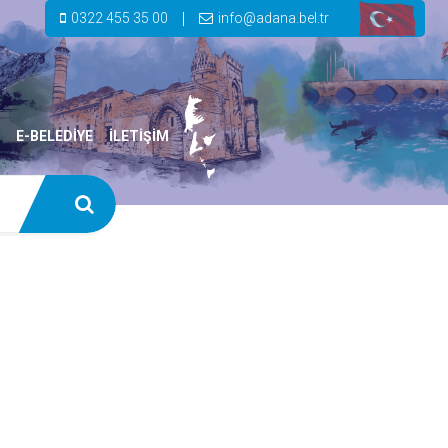
0322 455 35 00
info@adana.bel.tr
E-BELEDİYE
İLETİŞİM