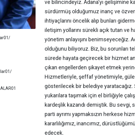
ve bilincindeyiz. Adana'yı gelişimine 
sürdürmüş olduğumuz inanç ve özveri
ihtiyaçlarını öncelik alıp bunları gider
iletişim yollarını sürekli açık tutan ve h
ar01/
yönetim anlayışını benimseyeceğiz. Ad
olduğunu biliyoruz. Biz, bu sorunları t
sürede hayata geçirecek bir hizmet an
çıkan engellerden şikayet etmek yeri
lar01/
Hizmetleriyle, şeffaf yönetimiyle, gül
gösterilecek bir belediye yaratacağız.
ARALAR01
yukarılara taşımak için el birliğiyle çal
kardeşlik kazandı demiştik. Bu sevgi, s
parti ayrımı yapmaksızın herkese hiz
kararlılığımız, inancımız, dürüstlüğü
edecek.