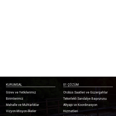
KURUMSAL
01 ÇÖZÜM
Görev ve Yetkilerimiz
Otobüs Saatleri ve Güzergahlar
Birimlerimiz
Tekerlekli Sandalye Başvurusu
Mahalle ve Muhtarlıklar
Altyapı ve Koordinasyon
Vizyon-Misyon-İlkeler
Hizmetleri