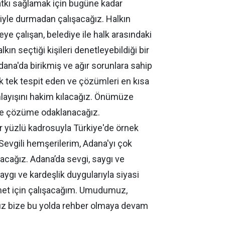
katkı sağlamak için bugüne kadar
yle durmadan çalışacağız. Halkın
meye çalışan, belediye ile halk arasındaki
alkın seçtiği kişileri denetleyebildiği bir
ana'da birikmiş ve ağır sorunlara sahip
ek tek tespit eden ve çözümleri en kısa
layışını hakim kılacağız. Önümüze
ne çözüme odaklanacağız.
er yüzlü kadrosuyla Türkiye'de örnek
 Sevgili hemşerilerim, Adana'yı çok
ışacağız. Adana’da sevgi, saygı ve
aygı ve kardeşlik duygularıyla siyasi
met için çalışacağım. Umudumuz,
müz bize bu yolda rehber olmaya devam