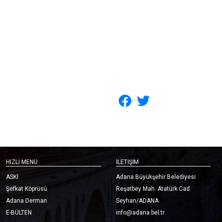
HIZLI MENÜ
İLETİŞİM
ASKİ
Adana Büyükşehir Belediyesi
Şefkat Köprüsü
Reşatbey Mah. Atatürk Cad.
Adana Derman
Seyhan/ADANA
E-BÜLTEN
info@adana.bel.tr