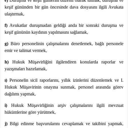
e)
Duruşma ve keşif günlerini düzenli olarak tutmak, duruşma ve
keşif gününden bir gün öncesinde dava dosyasını ilgili Avukata
ulaştırmak,
f)
Avukatlar duruşmadan geldiği anda bir sonraki duruşma ve
keşif gününün kaydının yapılmasını sağlamak,
g)
Büro personelinin çalışmalarını denetlemek, bağlı personele
emir ve talimat vermek,
h)
Hukuk Müşavirliğini ilgilendiren konularda raporlar ve
yazışmaları hazırlamak,
ı)
Personelin sicil raporlarını, yıllık izinlerini düzenlemek ve I.
Hukuk Müşavirinin onayına sunmak, personel arasında görev
dağılımı yapmak,
i)
Hukuk Müşavirliğinin arşiv çalışmalarını ilgili mevzuat
hükümlerine göre yürütmek,
j)
Bilgi edinme başvurularını cevaplamak ve takibini yapmak,