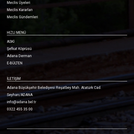
Meclis Üyeleri
Meclis Kararları
Meclis Gündemleri
HIZLI MENÜ
ASKİ
Şefkat Köprüsü
Adana Derman
E-BÜLTEN
İLETİŞİM
Adana Büyükşehir Belediyesi Reşatbey Mah. Atatürk Cad.
Seyhan/ADANA
info@adana.bel.tr
0322 455 35 00