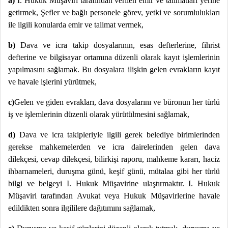
a)
I. Hukuk Müşaviri tarafından verilen emir ve talimatları yerine
getirmek, Şefler ve bağlı personele görev, yetki ve sorumlulukları
ile ilgili konularda emir ve talimat vermek,
b)
Dava ve icra takip dosyalarının, esas defterlerine, fihrist
defterine ve bilgisayar ortamına düzenli olarak kayıt işlemlerinin
yapılmasını sağlamak. Bu dosyalara ilişkin gelen evrakların kayıt
ve havale işlerini yürütmek,
c)
Gelen ve giden evrakları, dava dosyalarını ve büronun her türlü
iş ve işlemlerinin düzenli olarak yürütülmesini sağlamak,
d)
Dava ve icra takipleriyle ilgili gerek belediye birimlerinden
gerekse mahkemelerden ve icra dairelerinden gelen dava
dilekçesi, cevap dilekçesi, bilirkişi raporu, mahkeme kararı, haciz
ihbarnameleri, duruşma günü, keşif günü, mütalaa gibi her türlü
bilgi ve belgeyi I. Hukuk Müşavirine ulaştırmaktır. I. Hukuk
Müşaviri tarafından Avukat veya Hukuk Müşavirlerine havale
edildikten sonra ilgililere dağıtımını sağlamak,