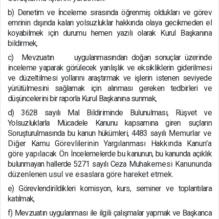
b)
Denetim ve İnceleme sırasında öğrenmiş oldukları ve görev
emrinin dışında kalan yolsuzluklar hakkında olaya gecikmeden el
koyabilmek için durumu hemen yazılı olarak Kurul Başkanına
bildirmek,
c)
Mevzuatın uygulanmasından doğan sonuçlar üzerinde
inceleme yaparak görülecek yanlışlık ve eksikliklerin giderilmesi
ve düzeltilmesi yollarını araştırmak ve işlerin istenen seviyede
yürütülmesini sağlamak için alınması gereken tedbirleri ve
düşüncelerini bir raporla Kurul Başkanına sunmak,
d)
3628 sayılı Mal Bildiriminde Bulunulması, Rüşvet ve
Yolsuzluklarla Mücadele Kanunu kapsamına giren suçların
Soruşturulmasında bu kanun hükümleri, 4483 sayılı
Memurlar ve
Diğer Kamu Görevlilerinin Yargılanması Hakkında Kanun'a
göre yapılacak Ön İ
ncelemelerde bu kanunun, bu kanunda açıklık
bulunmayan hallerde 5271 sayılı Ceza
Muhakemesi Kanununda
düzenlenen usul ve esaslara göre hareket etmek.
e)
Görevlendirildikleri komisyon, kurs, seminer ve toplantılara
katılmak,
f)
Mevzuatın uygulanması ile ilgili çalışmalar yapmak ve Başkanca