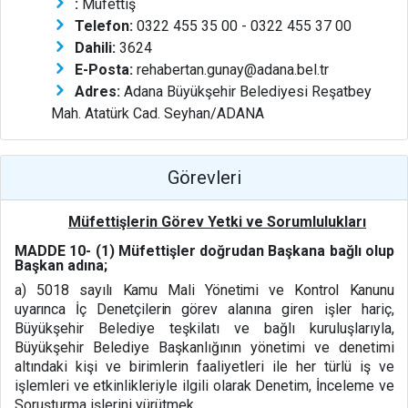
:
Müfettiş
Telefon:
0322 455 35 00 - 0322 455 37 00
Dahili:
3624
E-Posta:
rehabertan.gunay@adana.bel.tr
Adres:
Adana Büyükşehir Belediyesi Reşatbey
Mah. Atatürk Cad. Seyhan/ADANA
Görevleri
Müfettişlerin Görev Yetki ve Sorumlulukları
MADDE 10- (1)
Müfettişler doğrudan Başkana bağlı olup
Başkan adına;
a)
5018 sayılı Kamu Mali Yönetimi ve Kontrol Kanunu
uyarınca İç Denetçilerin görev
alanına giren işler hariç,
Büyükşehir Belediye teşkilatı ve bağlı kuruluşlarıyla,
Büyükşehir Belediye Başkanlığının yönetimi ve denetimi
altındaki kişi ve birimlerin faaliyetleri ile her türlü iş ve
işlemleri ve etkinlikleriyle ilgili olarak Denetim, İnceleme ve
Soruşturma işlerini yürütmek.