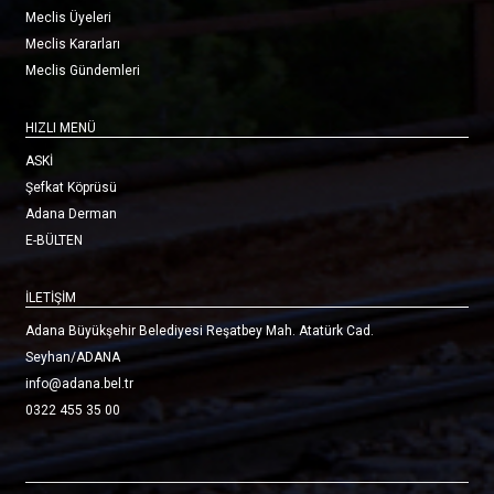
Meclis Üyeleri
Meclis Kararları
Meclis Gündemleri
HIZLI MENÜ
ASKİ
Şefkat Köprüsü
Adana Derman
E-BÜLTEN
İLETİŞİM
Adana Büyükşehir Belediyesi Reşatbey Mah. Atatürk Cad.
Seyhan/ADANA
info@adana.bel.tr
0322 455 35 00