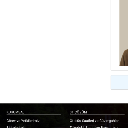
KURUMSAL
01 ÇÖZÜM
Görev ve Yetkilerimiz
Otobüs Saatleri ve Güzergahlar
Birimlerimiz
Tekerlekli Sandalye Başvurusu