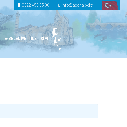
0322 455 35 00
info@adana.bel.tr
E-BELEDİYE
İLETİŞİM