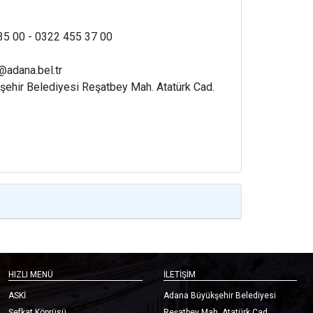
5 00 - 0322 455 37 00
@adana.bel.tr
ehir Belediyesi Reşatbey Mah. Atatürk Cad.
HIZLI MENÜ
İLETİŞİM
ASKİ
Adana Büyükşehir Belediyesi
Şefkat Köprüsü
Reşatbey Mah. Atatürk Cad.