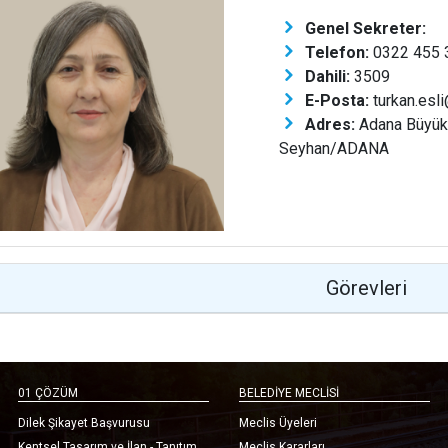
Genel Sekreter:
Telefon:
0322 455 3
Dahili:
3509
E-Posta:
turkan.esli
Adres:
Adana Büyükş
Seyhan/ADANA
Görevleri
01 ÇÖZÜM
BELEDİYE MECLİSİ
Dilek Şikayet Başvurusu
Meclis Üyeleri
Kentsel Tasarım ve İlan - Tanıtım
Meclis Kararları