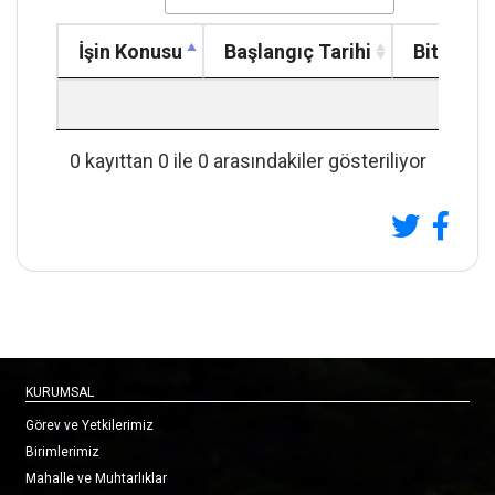
İşin Konusu
Başlangıç Tarihi
Bitiş Tar
İşin Konusu
Başlangıç Tarihi
Bitiş Tar
Üzgün
0 kayıttan 0 ile 0 arasındakiler gösteriliyor
KURUMSAL
Görev ve Yetkilerimiz
Birimlerimiz
Mahalle ve Muhtarlıklar