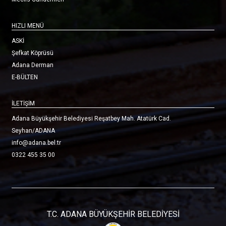
HIZLI MENÜ
ASKİ
Şefkat Köprüsü
Adana Derman
E-BÜLTEN
İLETİŞİM
Adana Büyükşehir Belediyesi Reşatbey Mah. Atatürk Cad.
Seyhan/ADANA
info@adana.bel.tr
0322 455 35 00
T.C. ADANA BÜYÜKŞEHİR BELEDİYESİ