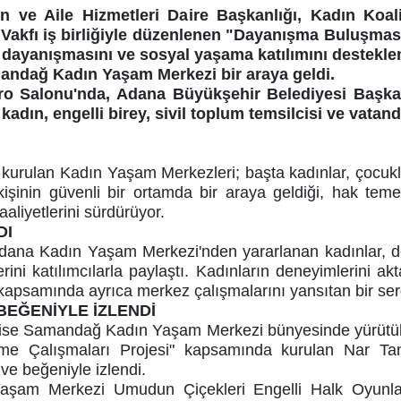
 ve Aile Hizmetleri Daire Başkanlığı, Kadın Koal
k Vakfı iş birliğiyle düzenlenen "Dayanışma Buluşmas
 dayanışmasını ve sosyal yaşama katılımını destekl
andağ Kadın Yaşam Merkezi bir araya geldi.
ro Salonu'nda, Adana Büyükşehir Belediyesi Başkan 
kadın, engelli birey, sivil toplum temsilcisi ve vatand
urulan Kadın Yaşam Merkezleri; başta kadınlar, çocuklar,
işinin güvenli bir ortamda bir araya geldiği, hak teme
aaliyetlerini sürdürüyor.
DI
ana Kadın Yaşam Merkezi'nden yararlanan kadınlar, 
ini katılımcılarla paylaştı. Kadınların deneyimlerini a
k kapsamında ayrıca merkez çalışmalarını yansıtan bir serg
BEĞENİYLE İZLENDİ
 ise Samandağ Kadın Yaşam Merkezi bünyesinde yürütüle
 Çalışmaları Projesi" kapsamında kurulan Nar Tane
 ve beğeniyle izlendi.
aşam Merkezi Umudun Çiçekleri Engelli Halk Oyunlar