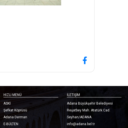
HIZLI MENÜ
İLETİŞİM
ASKİ
Adana Büyükşehir Belediyesi
Şefkat Köprüsü
Reşatbey Mah. Atatürk Cad.
Adana Derman
Seyhan/ADANA
E-BÜLTEN
info@adana.bel.tr