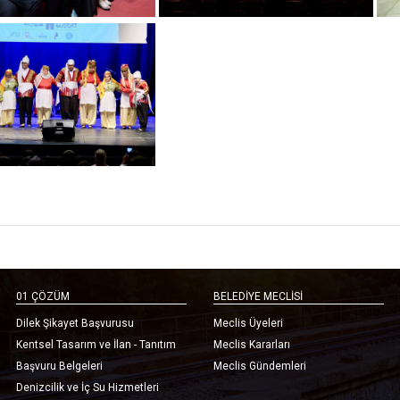
01 ÇÖZÜM
BELEDİYE MECLİSİ
Dilek Şikayet Başvurusu
Meclis Üyeleri
Kentsel Tasarım ve İlan - Tanıtım
Meclis Kararları
Başvuru Belgeleri
Meclis Gündemleri
Denizcilik ve İç Su Hizmetleri