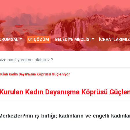
URUMSAL
01 ÇÖZÜM
BELEDİYE MECLİSİ
İCRAATLARIMIZ
ulan Kadın Dayanışma Köprüsü Güçleniyor
urulan Kadın Dayanışma Köprüsü Güçlen
leri’nin iş birliği; kadınların ve engelli kadınları