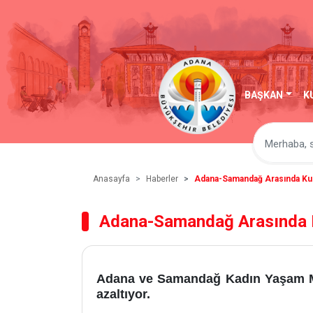
BAŞKAN
K
Anasayfa
Haberler
Adana-Samandağ Arasında Kur
Adana-Samandağ Arasında K
Adana ve Samandağ Kadın Yaşam Merkez
azaltıyor.