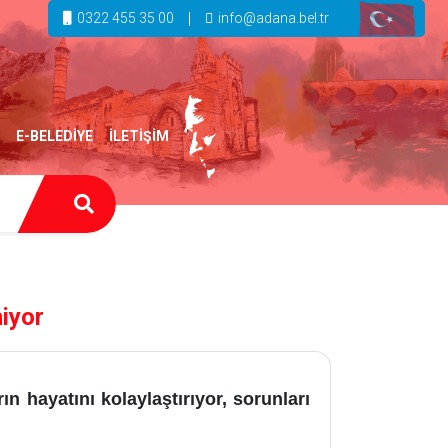
0322 455 35 00
info@adana.bel.tr
E-BELEDİYE
İLETİŞİM
iyor
n hayatını kolaylaştırıyor, sorunları