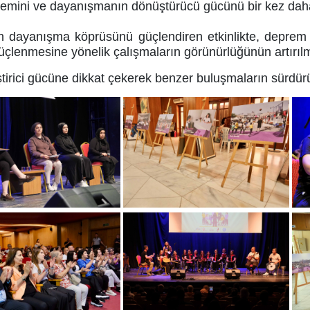
önemini ve dayanışmanın dönüştürücü gücünü bir kez dah
dayanışma köprüsünü güçlendiren etkinlikte, deprem so
 güçlenmesine yönelik çalışmaların görünürlüğünün artırı
leştirici gücüne dikkat çekerek benzer buluşmaların sürd