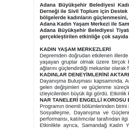
Adana Büyükşehir Belediyesi Kadın
Derneği ile Sivil Toplum için Deste
bölgelerde kadınların güçlenmesini,
Adana Kadın Yaşam Merkezi ile Sam
Adana Büyükşehir Belediyesi Tiyat
gerçekleştirilen etkinliğe çok sayıda 
KADIN YAŞAM MERKEZLERİ
Depremden doğrudan etkilenen illerde k
yaşayan gruplar olmak üzere birçok k
ağlarını güçlendirdiği mekanlar olarak f
KADINLAR DENEYİMLERİNİ AKTAR
Dayanışma Buluşması kapsamında, Ad
gelen değişimleri ve güçlenme süreçler
izleyicilerden büyük ilgi gördü. Etkinli
NAR TANELERİ ENGELLİ KOROSU 
Programın önemli bölümlerinden birini
Sosyalleşme, Dayanışma ve Güçlenme
performansı, katılımcılar tarafından ilgi
Etkinlikte ayrıca, Samandağ Kadın Y