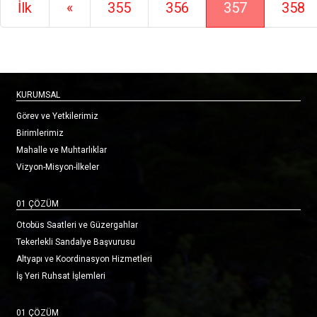
(current)
İlk
«
355
356
357
358
KURUMSAL
Görev ve Yetkilerimiz
Birimlerimiz
Mahalle ve Muhtarlıklar
Vizyon-Misyon-İlkeler
01 ÇÖZÜM
Otobüs Saatleri ve Güzergahlar
Tekerlekli Sandalye Başvurusu
Altyapı ve Koordinasyon Hizmetleri
İş Yeri Ruhsat İşlemleri
01 ÇÖZÜM