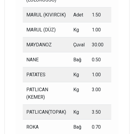
MARUL (KIVIRCIK)
Adet
1.50
0.80
MARUL (DÜZ)
Kg
1.00
0.50
MAYDANOZ
Çuval
30.00
15.00
NANE
Bağ
0.50
0.20
PATATES
Kg
1.00
0.50
PATLICAN
Kg
3.00
1.50
(KEMER)
PATLICAN(TOPAK)
Kg
3.50
1.50
ROKA
Bağ
0.70
0.30