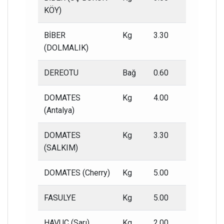
KÖY)
BİBER
Kg
3.30
1.50
(DOLMALIK)
DEREOTU
Bağ
0.60
0.20
DOMATES
Kg
4.00
2.00
(Antalya)
DOMATES
Kg
3.30
2.00
(SALKIM)
DOMATES (Cherry)
Kg
5.00
3.00
FASULYE
Kg
5.00
3.00
HAVUÇ (Sarı)
Kg
2.00
1.00