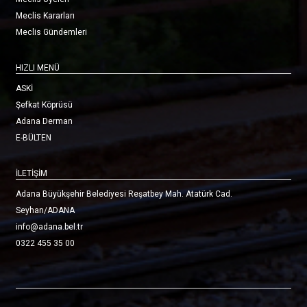
Meclis Kararları
Meclis Gündemleri
HIZLI MENÜ
ASKİ
Şefkat Köprüsü
Adana Derman
E-BÜLTEN
İLETİŞİM
Adana Büyükşehir Belediyesi Reşatbey Mah. Atatürk Cad.
Seyhan/ADANA
info@adana.bel.tr
0322 455 35 00