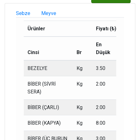
Sebze
Meyve
Ürünler
Fiyatı (₺)
En
En
Cinsi
Br
Düşük
Yüksek
BEZELYE
Kg
3.50
1.00
BİBER (SİVRİ
Kg
2.00
1.00
SERA)
BİBER (ÇARLI)
Kg
2.00
1.00
BİBER (KAPYA)
Kg
8.00
5.00
BİBER (ÜÇ BURUN
Kg
3.00
1.00