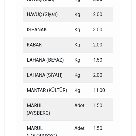
HAVUÇ (Siyah)
Kg
2.00
1.00
ISPANAK
Kg
3.00
1.50
KABAK
Kg
2.00
1.00
LAHANA (BEYAZ)
Kg
1.50
0.50
LAHANA (SİYAH)
Kg
2.00
1.00
MANTAR (KÜLTÜR)
Kg
11.00
5.00
MARUL
Adet
1.50
0.80
(AYSBERG)
MARUL
Adet
1.50
0.80
(LOLOROSSO)