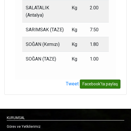
SALATALIK
Kg
2.00
1.00
(Antalya)
SARIMSAK (TAZE)
Kg
7.50
5.00
SOĞAN (Kırmızı)
Kg
1.80
1.00
SOĞAN (TAZE)
Kg
1.00
0.50
Tweet
Facebook'ta paylaş
KURUMSAL
Görev ve Yetkilerimiz