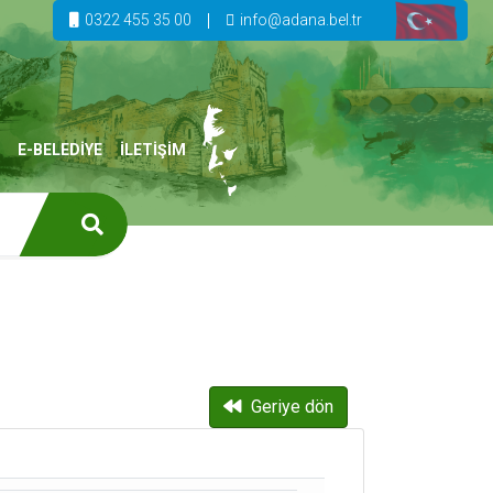
0322 455 35 00
info@adana.bel.tr
E-BELEDİYE
İLETİŞİM
Geriye dön