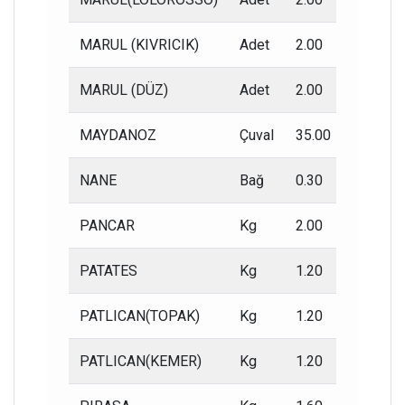
MARUL (KIVRICIK)
Adet
2.00
1.50
MARUL (DÜZ)
Adet
2.00
1.50
MAYDANOZ
Çuval
35.00
20.00
NANE
Bağ
0.30
0.15
PANCAR
Kg
2.00
1.30
PATATES
Kg
1.20
0.80
PATLICAN(TOPAK)
Kg
1.20
0.70
PATLICAN(KEMER)
Kg
1.20
0.70