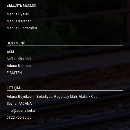
BELEDİYE MECLİSİ
Meclis Üyeleri
Meclis Kararları
Meclis Gündemleri
HIZLI MENÜ
ASKİ
Şefkat Köprüsü
Adana Derman
E-BÜLTEN
İLETİŞİM
Adana Büyükşehir Belediyesi Reşatbey Mah. Atatürk Cad.
Seyhan/ADANA
info@adana.bel.tr
0322 455 35 00