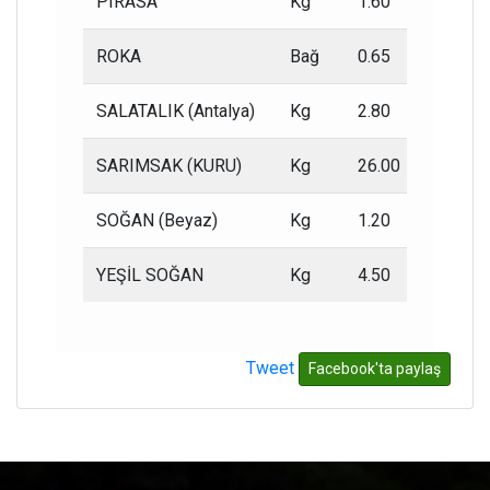
PIRASA
Kg
1.60
1.00
ROKA
Bağ
0.65
0.30
SALATALIK (Antalya)
Kg
2.80
2.00
SARIMSAK (KURU)
Kg
26.00
15.00
SOĞAN (Beyaz)
Kg
1.20
0.60
YEŞİL SOĞAN
Kg
4.50
3.00
Tweet
Facebook'ta paylaş