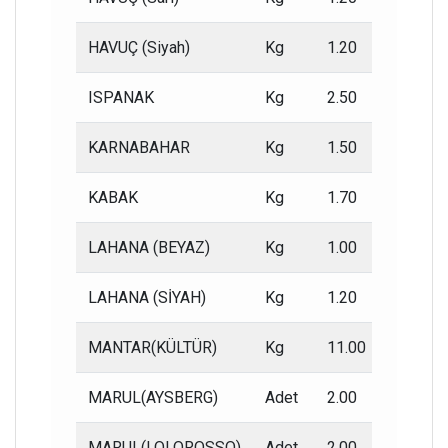
HAVUÇ (Siyah)
Kg
1.20
0.60
ISPANAK
Kg
2.50
1.80
KARNABAHAR
Kg
1.50
1.00
KABAK
Kg
1.70
1.00
LAHANA (BEYAZ)
Kg
1.00
0.50
LAHANA (SİYAH)
Kg
1.20
0.50
MANTAR(KÜLTÜR)
Kg
11.00
7.00
MARUL(AYSBERG)
Adet
2.00
1.50
MARUL(LOLOROSSO)
Adet
2.00
1.50