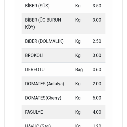
BİBER (SÜS)
Kg
3.50
2.00
BİBER (ÜÇ BURUN
Kg
3.00
2.00
KÖY)
BİBER (DOLMALIK)
Kg
2.50
1.00
BROKOLİ
Kg
3.00
1.50
DEREOTU
Bağ
0.60
0.30
DOMATES (Antalya)
Kg
2.00
1.00
DOMATES(Cherry)
Kg
6.00
4.00
FASULYE
Kg
4.00
2.00
HAVUÇ (Sarı)
Kg
1.20
0.60