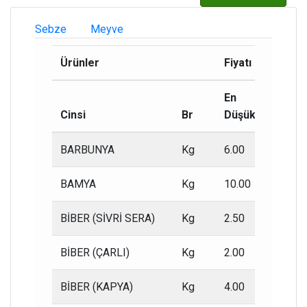
Sebze
Meyve
Ürünler
Fiyatı (₺)
En
En
Cinsi
Br
Düşük
Yükse
BARBUNYA
Kg
6.00
4.00
BAMYA
Kg
10.00
7.00
BİBER (SİVRİ SERA)
Kg
2.50
1.80
BİBER (ÇARLI)
Kg
2.00
1.50
BİBER (KAPYA)
Kg
4.00
3.00