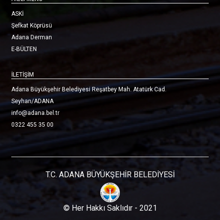
ASKİ
Şefkat Köprüsü
Adana Derman
E-BÜLTEN
İLETİŞİM
Adana Büyükşehir Belediyesi Reşatbey Mah. Atatürk Cad.
Seyhan/ADANA
info@adana.bel.tr
0322 455 35 00
T.C. ADANA BÜYÜKŞEHİR BELEDİYESİ
© Her Hakkı Saklıdır - 2021