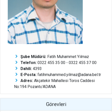
Şube Müdürü:
Fatih Muhammet Yılmaz
Telefon:
0322 455 35 00 - 0322 455 37 00
Dahili:
4393
E-Posta:
fatihmuhammed.yilmaz@adana.bel.tr
Adres:
Akçatekir Mahallesi Toros Caddesi
No:194 Pozantı/ADANA
Görevleri