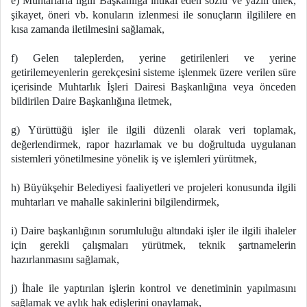
e) Muhtarlarla ilgili Başkanlığa intikal eden sözlü ve yazılı dilek,
şikayet, öneri vb. konuların izlenmesi ile sonuçların ilgililere en
kısa zamanda iletilmesini sağlamak,
f) Gelen taleplerden, yerine getirilenleri ve yerine
getirilemeyenlerin gerekçesini sisteme işlenmek üzere verilen süre
içerisinde Muhtarlık İşleri Dairesi Başkanlığına veya önceden
bildirilen Daire Başkanlığına iletmek,
g) Yürüttüğü işler ile ilgili düzenli olarak veri toplamak,
değerlendirmek, rapor hazırlamak ve bu doğrultuda uygulanan
sistemleri yönetilmesine yönelik iş ve işlemleri yürütmek,
h) Büyükşehir Belediyesi faaliyetleri ve projeleri konusunda ilgili
muhtarları ve mahalle sakinlerini bilgilendirmek,
i) Daire başkanlığının sorumluluğu altındaki işler ile ilgili ihaleler
için gerekli çalışmaları yürütmek, teknik şartnamelerin
hazırlanmasını sağlamak,
j) İhale ile yaptırılan işlerin kontrol ve denetiminin yapılmasını
sağlamak ve aylık hak edişlerini onaylamak,