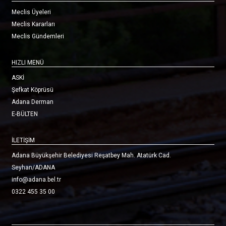
Meclis Üyeleri
Meclis Kararları
Meclis Gündemleri
HIZLI MENÜ
ASKİ
Şefkat Köprüsü
Adana Derman
E-BÜLTEN
İLETİŞİM
Adana Büyükşehir Belediyesi Reşatbey Mah. Atatürk Cad.
Seyhan/ADANA
info@adana.bel.tr
0322 455 35 00