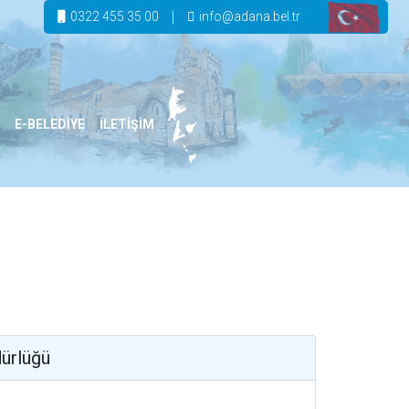
0322 455 35 00
info@adana.bel.tr
E-BELEDİYE
İLETİŞİM
ürlüğü