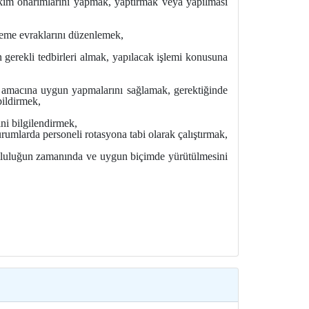
akım onarımlarını yapmak, yaptırmak veya yapılması
deme evraklarını düzenlemek,
 gerekli tedbirleri almak, yapılacak işlemi konusuna
 amacına uygun yapmalarını sağlamak, gerektiğinde
bildirmek,
ini bilgilendirmek,
umlarda personeli rotasyona tabi olarak çalıştırmak,
rumluluğun zamanında ve uygun biçimde yürütülmesini