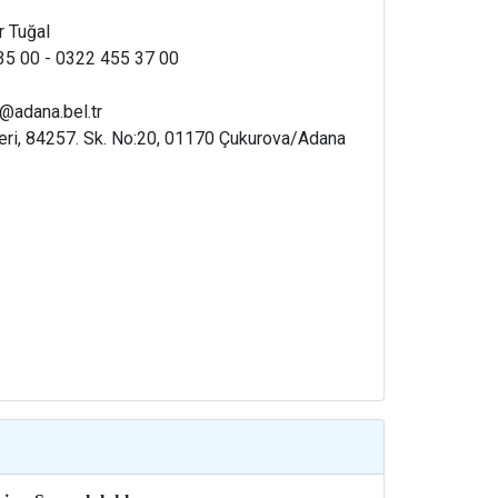
 Tuğal
5 00 - 0322 455 37 00
@adana.bel.tr
eri, 84257. Sk. No:20, 01170 Çukurova/Adana