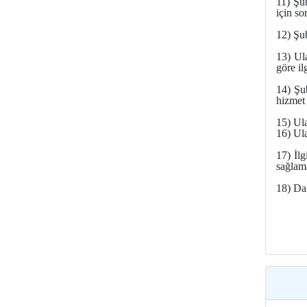
11) Şu
için so
12) Şu
13) Ul
göre il
14) Şu
hizmet 
15) Ula
16) Ul
17) İl
sağlam
18) Da