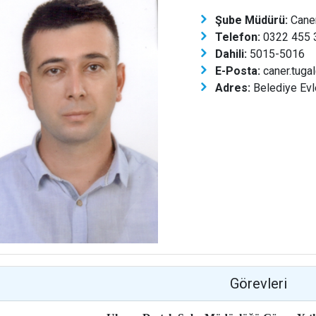
Şube Müdürü:
Caner
Telefon:
0322 455 3
Dahili:
5015-5016
E-Posta:
caner.tugal
Adres:
Belediye Evl
Görevleri