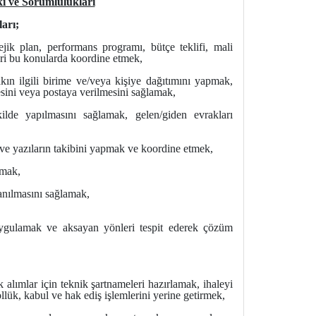
i ve Sorumlulukları
arı;
jik plan, performans programı, bütçe teklifi, mali
leri bu konularda koordine etmek,
n ilgili birime ve/veya kişiye dağıtımını yapmak,
esini veya postaya verilmesini sağlamak,
de yapılmasını sağlamak, gelen/giden evrakları
ve yazıların takibini yapmak ve koordine etmek,
amak,
lanılmasını sağlamak,
uygulamak ve aksayan yönleri tespit ederek çözüm
alımlar için teknik şartnameleri hazırlamak, ihaleyi
ük, kabul ve hak ediş işlemlerini yerine getirmek,