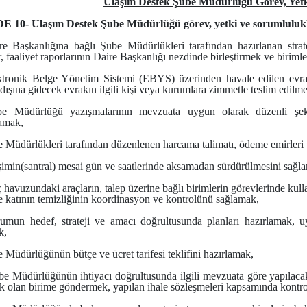
Ulaşım Destek Şube Müdürlüğü Görev, Yetk
10- Ulaşım Destek Şube Müdürlüğü görev, yetki ve sorumlulukl
re Başkanlığına bağlı Şube Müdürlükleri tarafından hazırlanan strate
r, faaliyet raporlarının Daire Başkanlığı nezdinde birleştirmek ve birim
ktronik Belge Yönetim Sistemi (EBYS) üzerinden havale edilen evrakı
ışına gidecek evrakın ilgili kişi veya kurumlara zimmetle teslim edilm
e Müdürlüğü yazışmalarının mevzuata uygun olarak düzenli şekil
amak,
e Müdürlükleri tarafından düzenlenen harcama talimatı, ödeme emirleri 
işimin(santral) mesai gün ve saatlerinde aksamadan sürdürülmesini sağl
 havuzundaki araçların, talep üzerine bağlı birimlerin görevlerinde kul
e katının temizliğinin koordinasyon ve kontrolünü sağlamak,
umun hedef, strateji ve amacı doğrultusunda planları hazırlamak, 
k,
 Müdürlüğünün bütçe ve ücret tarifesi teklifini hazırlamak,
be Müdürlüğünün ihtiyacı doğrultusunda ilgili mevzuata göre yapılacak 
 olan birime göndermek, yapılan ihale sözleşmeleri kapsamında kontroll