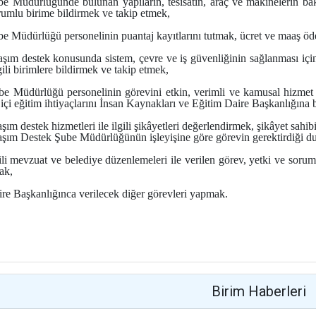
be Müdürlüğünde bulunan yapıların, tesisatın, araç ve makinelerin b
rumlu birime bildirmek ve takip etmek,
be Müdürlüğü personelinin puantaj kayıtlarını tutmak, ücret ve maaş ö
aşım destek konusunda sistem, çevre ve iş güvenliğinin sağlanması için
gili birimlere bildirmek ve takip etmek,
be Müdürlüğü personelinin görevini etkin, verimli ve kamusal hizmet
içi eğitim ihtiyaçlarını İnsan Kaynakları ve Eğitim Daire Başkanlığına 
şım destek hizmetleri ile ilgili şikâyetleri değerlendirmek, şikâyet sahib
aşım Destek Şube Müdürlüğünün işleyişine göre görevin gerektirdiği dur
gili mevzuat ve belediye düzenlemeleri ile verilen görev, yetki ve so
ak,
ire Başkanlığınca verilecek diğer görevleri yapmak.
Birim Haberleri