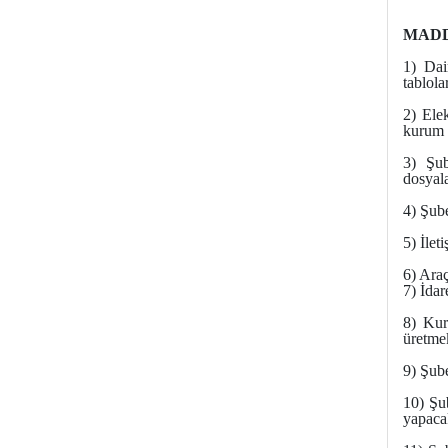
MADDE 
1) Dai
tablola
2) Ele
kurum d
3) Şub
dosyal
4) Şub
5) İlet
6) Araç
7) İdar
8) Kur
üretme
9) Şube
10) Şu
yapacak