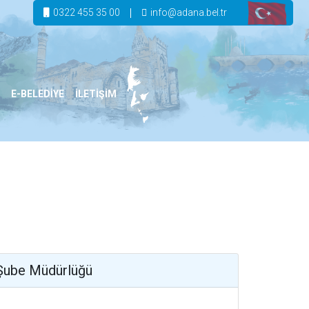
0322 455 35 00
info@adana.bel.tr
E-BELEDİYE
İLETİŞİM
 Şube Müdürlüğü