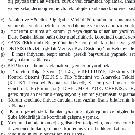
dış paydaşlarına ait verileri, büyük veri ortamında toplamak, analiz
yapay zeka, derin öğrenme vb. teknolojileri kullanarak öğrenen sis
ç)
Yazılım ve Yönetim Bilgi Şube Müdürlüğü tarafından satınalma vey
ve üretilen verileri belirli kriterler dâhilinde ve mevzuatın izin ve
d)
Yönetimi kuruma ait kurum içi veya dışında kullanılan yazılımlar
Daire Başkanlığına bağlı diğer müdürlüklerle koordineli olarak ger
e)
EBYS (Elektronik Belge Yönetim Sistemi)’ nin kurulması ve işlet
f)
DETSİS (Devlet Teşkilatı Merkezi Kayıt Sistemi) ‘nin Belediye ile i
g)
E-imza ihtiyacını tespit etmek, gerekli başvuruları yapmak, sa
çalışmalarını sağlamak.
ğ)
KEP hizmet alımını sağlamak ve işlemlerini yürütmek.
h)
Yönetim Bilgi Sistemi (Y.B.S.), e-BELEDİYE, Elektronik B
Kontrol Sistemi (P.D.K.S.), Filo Yönetimi ve Akaryakıt Takib
(K.H.K’lı Personel Puantaj ve Hakediş Sistemi) ve bunların dı
yönetimi farklı kurumlara (e-Devlet, MEB, YÖK, MERNİS, GİB,
gerek duyulan her türlü entegrasyon işleminin yapılmasını sağlama
ı)
Kurum genelinde ihtiyaç duyulan tüm yazılım lisans bilgilerinin 
sağlamak.
i)
Kurum genelinde kullanılan yazılımlar ilgili eğitim ve bilgilendi
Şube Müdürlüğü ile koordineli çalışma yapmak.
j)
Yazılım alanında teknolojik gelişmeleri takip edip, incelemelerde 
düzenlenen toplantı, seminer, konferans vb. etkinliklere katılmak.
k)
Müdürlüğün yıllık bütçesinin hazırlamak.