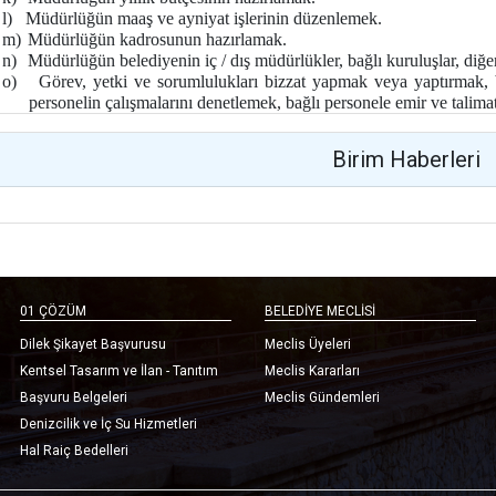
l)
Müdürlüğün maaş ve ayniyat işlerinin düzenlemek.
m)
Müdürlüğün kadrosunun hazırlamak.
n)
Müdürlüğün belediyenin iç / dış müdürlükler, bağlı kuruluşlar, diğe
o)
Görev, yetki ve sorumlulukları bizzat yapmak veya yaptırmak, b
personelin çalışmalarını denetlemek, bağlı personele emir ve talim
Birim Haberleri
01 ÇÖZÜM
BELEDİYE MECLİSİ
Dilek Şikayet Başvurusu
Meclis Üyeleri
Kentsel Tasarım ve İlan - Tanıtım
Meclis Kararları
Başvuru Belgeleri
Meclis Gündemleri
Denizcilik ve İç Su Hizmetleri
Hal Raiç Bedelleri