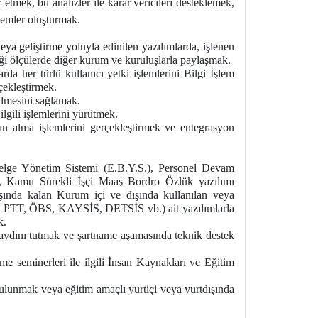
 etmek, bu analizler ile karar vericileri desteklemek,
temler oluşturmak.
a geliştirme yoluyla edinilen yazılımlarda, işlenen
rdiği ölçülerde diğer kurum ve kuruluşlarla paylaşmak.
da her türlü kullanıcı yetki işlemlerini Bilgi İşlem
çekleştirmek.
ilmesini sağlamak.
lgili işlemlerini yürütmek.
tın alma işlemlerini gerçekleştirmek ve entegrasyon
elge Yönetim Sistemi (E.B.Y.S.), Personel Devam
i, Kamu Sürekli İşçi Maaş Bordro Özlük yazılımı
şında kalan Kurum içi ve dışında kullanılan veya
 PTT, ÖBS, KAYSİS, DETSİS vb.) ait yazılımlarla
k.
kaydını tutmak ve şartname aşamasında teknik destek
rme seminerleri ile ilgili İnsan Kaynakları ve Eğitim
bulunmak veya eğitim amaçlı yurtiçi veya yurtdışında