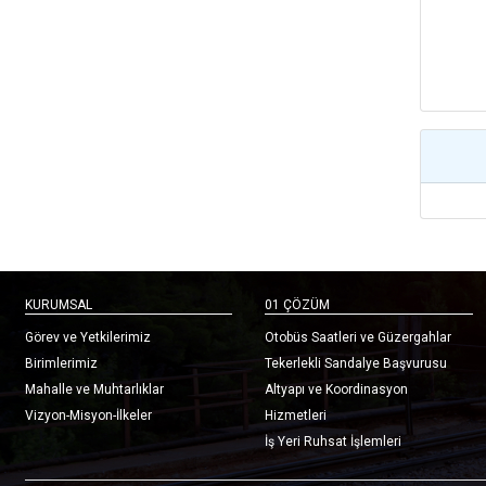
KURUMSAL
01 ÇÖZÜM
Görev ve Yetkilerimiz
Otobüs Saatleri ve Güzergahlar
Birimlerimiz
Tekerlekli Sandalye Başvurusu
Mahalle ve Muhtarlıklar
Altyapı ve Koordinasyon
Vizyon-Misyon-İlkeler
Hizmetleri
İş Yeri Ruhsat İşlemleri