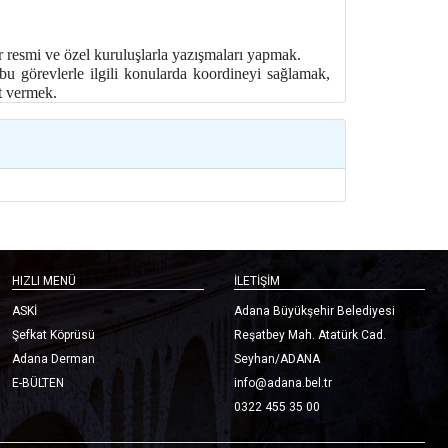
r resmi ve özel kuruluşlarla yazışmaları yapmak.
u görevlerle ilgili konularda koordineyi sağlamak,
at vermek.
HIZLI MENÜ
İLETİŞİM
ASKİ
Adana Büyükşehir Belediyesi
Şefkat Köprüsü
Reşatbey Mah. Atatürk Cad.
Adana Derman
Seyhan/ADANA
E-BÜLTEN
info@adana.bel.tr
0322 455 35 00