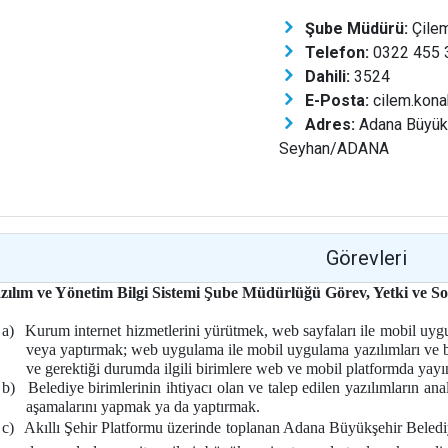
Şube Müdürü:
Çilem
Telefon:
0322 455 3
Dahili:
3524
E-Posta:
cilem.kona
Adres:
Adana Büyükş
Seyhan/ADANA
Görevleri
azılım ve Yönetim Bilgi Sistemi Şube Müdürlüğü Görev, Yetki
v
e S
a)
Kurum internet hizmetlerini yürütmek, web sayfaları ile mobil uy
veya yaptırmak; web uygulama ile mobil uygulama yazılımları ve bu
ve gerektiği durumda ilgili birimlere web ve mobil platformda yay
b)
Belediye birimlerinin ihtiyacı olan ve talep edilen yazılımların ana
aşamalarını yapmak ya da yaptırmak.
c)
Akıllı Şehir Platformu üzerinde toplanan Adana Büyükşehir Belediye