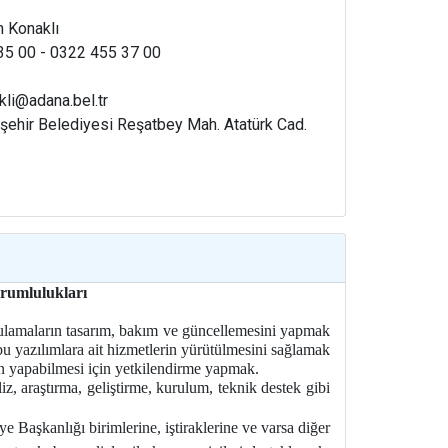
 Konaklı
5 00 - 0322 455 37 00
kli@adana.bel.tr
ehir Belediyesi Reşatbey Mah. Atatürk Cad.
orumlu
l
u
k
la
r
ı
gulamaların tasarım, bakım ve güncellemesini yapmak
 yazılımlara ait hizmetlerin yürütülmesini sağlamak
ın yapabilmesi için yetkilendirme yapmak.
liz, araştırma, geliştirme, kurulum, teknik destek gibi
 Başkanlığı birimlerine, iştiraklerine ve varsa diğer