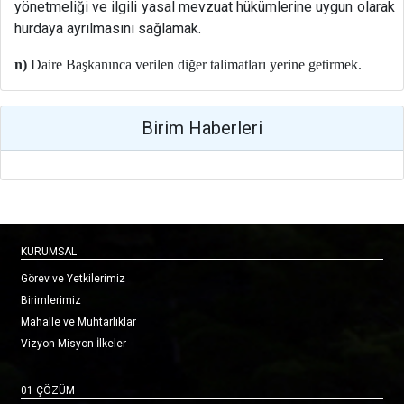
yönetmeliği ve ilgili yasal mevzuat hükümlerine uygun olarak
hurdaya ayrılmasını sağlamak.
n
)
Daire Başkanınca verilen diğer talimatları yerine getirmek.
Birim Haberleri
KURUMSAL
Görev ve Yetkilerimiz
Birimlerimiz
Mahalle ve Muhtarlıklar
Vizyon-Misyon-İlkeler
01 ÇÖZÜM