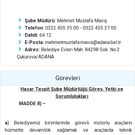
Şube Müdürü:
Mehmet Mustafa Maviş
Telefon:
0322 455 35 00 - 0322 455 37 00
Dahili:
64 12
E-Posta:
mehmetmustafa.mavis@adana.bel.tr
Adres:
Belediye Evleri Mah. 84298 Sok. No:2
Çukurova/ADANA
Görevleri
Hasar Tespit Şube Müdürlüğü Görev, Yetki ve
Sorumlulukları
MADDE 8) –
a
) Belediyemiz birimlerinde görevli motorlu araçların
hizmette devamlılık sağlamak ve araçlarda teknik