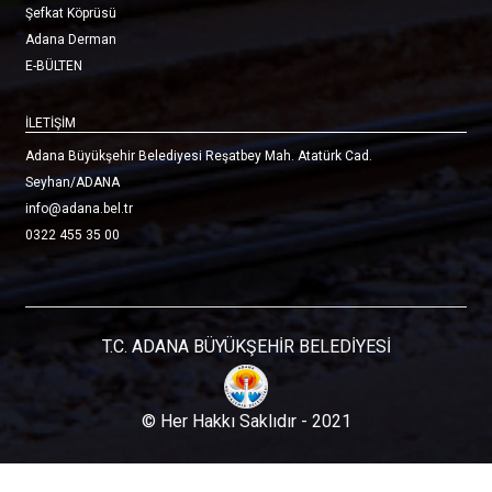
Şefkat Köprüsü
Adana Derman
E-BÜLTEN
İLETİŞİM
Adana Büyükşehir Belediyesi Reşatbey Mah. Atatürk Cad.
Seyhan/ADANA
info@adana.bel.tr
0322 455 35 00
T.C. ADANA BÜYÜKŞEHİR BELEDİYESİ
© Her Hakkı Saklıdır - 2021