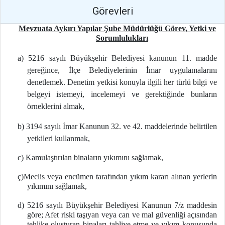
Görevleri
Mevzuata Aykırı Yapılar Şube Müdürlüğü Görev, Yetki ve
Sorumlulukları
a) 5216 sayılı Büyükşehir Belediyesi kanunun 11. madde
gereğince, İlçe Belediyelerinin İmar uygulamalarını
denetlemek. Denetim yetkisi konuyla ilgili her türlü bilgi ve
belgeyi istemeyi, incelemeyi ve gerektiğinde bunların
örneklerini almak,
b) 3194 sayılı İmar Kanunun 32. ve 42. maddelerinde belirtilen
yetkileri kullanmak,
c) Kamulaştırılan binaların yıkımını sağlamak,
ç)Meclis veya encümen tarafından yıkım kararı alınan yerlerin
yıkımını sağlamak,
d) 5216 sayılı Büyükşehir Belediyesi Kanunun 7/z maddesin
göre; Afet riski taşıyan veya can ve mal güvenliği açısından
tehlike oluşturan binaları tahliye etme ve yıkım konusunda