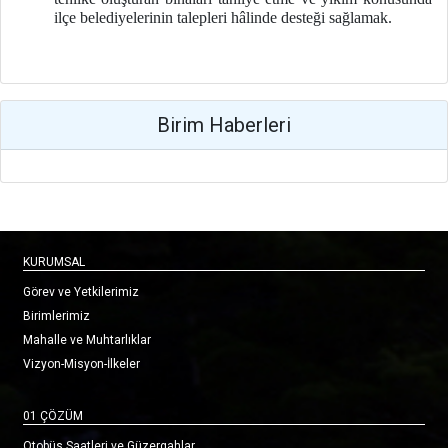
ilçe belediyelerinin talepleri hâlinde desteği sağlamak.
Birim Haberleri
KURUMSAL
Görev ve Yetkilerimiz
Birimlerimiz
Mahalle ve Muhtarlıklar
Vizyon-Misyon-İlkeler
01 ÇÖZÜM
Otobüs Saatleri ve Güzergahlar