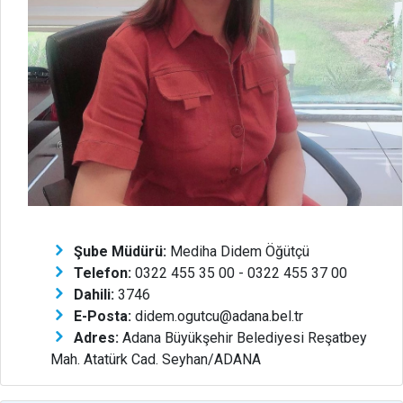
Şube Müdürü:
Mediha Didem Öğütçü
Telefon:
0322 455 35 00 - 0322 455 37 00
Dahili:
3746
E-Posta:
didem.ogutcu@adana.bel.tr
Adres:
Adana Büyükşehir Belediyesi Reşatbey
Mah. Atatürk Cad. Seyhan/ADANA