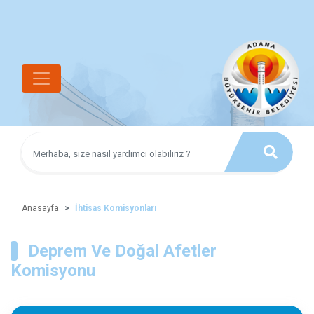
Anasayfa
İhtisas Komisyonları
Deprem Ve Doğal Afetler
Komisyonu