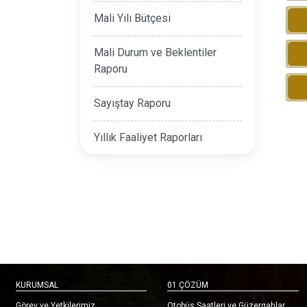
Mali Yılı Bütçesi
Mali Durum ve Beklentiler
Raporu
Sayıştay Raporu
Yıllık Faaliyet Raporları
KURUMSAL
01 ÇÖZÜM
Görev ve Yetkilerimiz
Otobüs Saatleri ve Güzergahlar