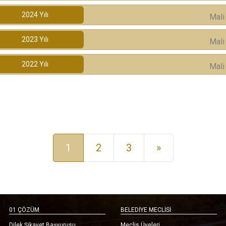
2024
Yılı
Mali
2023
Yılı
Mali
2022
Yılı
Mali
(current)
1
2
3
»
01 ÇÖZÜM
BELEDİYE MECLİSİ
Dilek Şikayet Başvurusu
Meclis Üyeleri