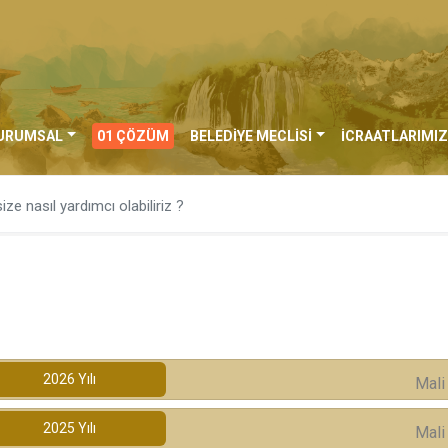
URUMSAL
01 ÇÖZÜM
BELEDİYE MECLİSİ
İCRAATLARIMIZ
2026
Yılı
Mali
2025
Yılı
Mali