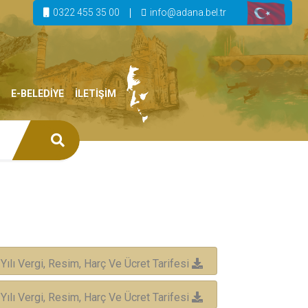
0322 455 35 00
info@adana.bel.tr
E-BELEDİYE
İLETİŞİM
 Yılı Vergi, Resim, Harç Ve Ücret Tarifesi
 Yılı Vergi, Resim, Harç Ve Ücret Tarifesi