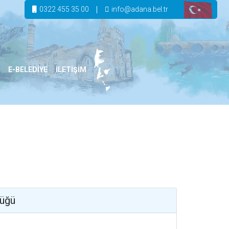
0322 455 35 00
info@adana.bel.tr
E-BELEDİYE
İLETİŞİM
lüğü