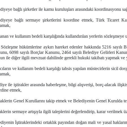
diyeye bağlı şirketler ile kamu kuruluşları arasındaki koordinasyonu s
iyeye bağlı sermaye şirketlerini koordine etmek, Türk Ticaret Kan
lamak,
anan ve kullanım bedeli karşılığında kullandırılan yerlerin sözleşmeye u
Sözleşme hükümlerine aykırı hareket edenler hakkında 5216 sayılı B
unu, 6098 sayılı Borçlar Kanunu, 2464 sayılı Belediye Gelirleri Kan
n ile diğer ilgili mevzuat dahilinde gerekli hukuki takibatı yapmak ve
ıların ve kullanım bedeli karşılığı tahsis yapılan müstecirlerin sicil 
lamak,
iye ile iştirakler arasında haberleşme, bilgi alışverişi, borç-alacak iliş
rdine etmek,
raklerin Genel Kurullarını takip etmek ve Belediyenin Genel Kurulda te
aklerin sermaye artışıyla ilgili taleplerini değerlendirip, karar verilmek
iyenin İştiraklerindeki ortaklık payından doğan mali ve yasal haklarını