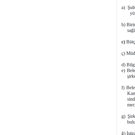
a)
Şube
yü
b)
Birim
sağ
c)
Bütçe
ç)
Müdür
d)
Bilg
e)
Beled
şirk
f)
Beled
Kan
sind
mecl
g)
Şirk
bul
ğ)
İştir