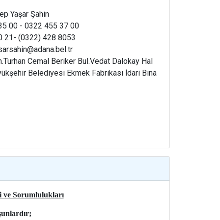
p Yaşar Şahin
5 00 - 0322 455 37 00
0 21- (0322) 428 8053
arsahin@adana.bel.tr
.Turhan Cemal Beriker Bul.Vedat Dalokay Hal
ükşehir Belediyesi Ekmek Fabrikası İdari Bina
i ve Sorumlulukları
unlardır;