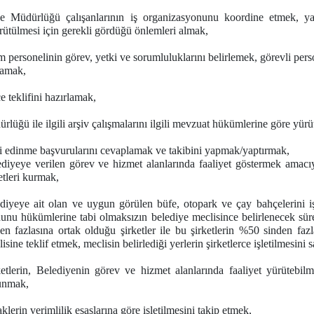
 Müdürlüğü çalışanlarının iş organizasyonunu koordine etmek, yapı
rütülmesi için gerekli gördüğü önlemleri almak,
 personelinin görev, yetki ve sorumluluklarını belirlemek, görevli pers
lamak,
 teklifini hazırlamak,
lüğü ile ilgili arşiv çalışmalarını ilgili mevzuat hükümlerine göre yür
i edinme başvurularını cevaplamak ve takibini yapmak/yaptırmak,
iyeye verilen görev ve hizmet alanlarında faaliyet göstermek amacıyla
etleri kurmak,
iyeye ait olan ve uygun görülen büfe, otopark ve çay bahçelerini iş
unu hükümlerine tabi olmaksızın belediye meclisince belirlenecek sür
en fazlasına ortak olduğu şirketler ile bu şirketlerin %50 sinden fazl
isine teklif etmek, meclisin belirlediği yerlerin şirketlerce işletilmesini
etlerin, Belediyenin görev ve hizmet alanlarında faaliyet yürütebilm
unmak,
aklerin verimlilik esaslarına göre işletilmesini takip etmek,