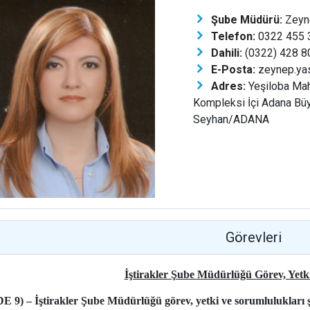
Şube Müdürü:
Zeyne
Telefon:
0322 455 3
Dahili:
(0322) 428 8
E-Posta:
zeynep.yas
Adres:
Yeşiloba Mah
Kompleksi İçi Adana Büy
Seyhan/ADANA
Görevleri
İştirakler Şube Müdürlüğü Görev, Yetk
9) – İştirakler Şube Müdürlüğü görev, yetki ve sorumlulukları ş