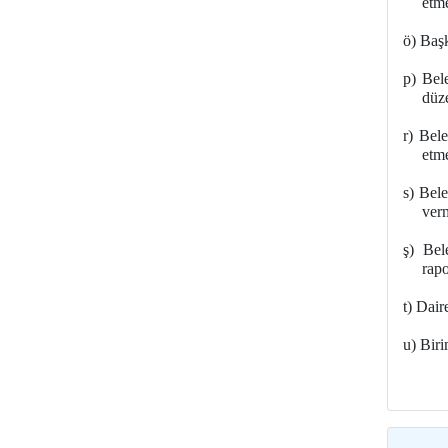
etm
ö)
Başka
p)
Bele
düze
r)
Beled
etm
s)
Beled
verm
ş)
Bele
rap
t)
Daire
u)
Biri