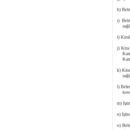
h)
Bele
ı)
Beled
sağ
i)
Kiral
j)
Kira 
Kan
Kanu
k)
Kirac
sağ
l)
Beled
koo
m)
İşti
n)
İştir
o)
Beled